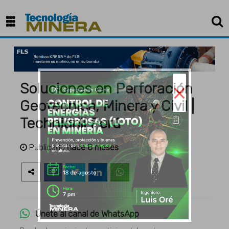
×
Soluciones en Perforación
Geotécnica, Minera y Civil |
Technidrill Perú
Publicado
hace 8 meses
Únete al canal de WhatsApp