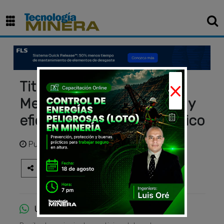
×
Tituladores Automáticos
Mettler Toledo – Precisión y
eficiencia en análisis químico
Publicado
hace 11 meses
Únete al canal de WhatsApp