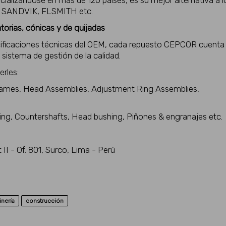
, SANDVIK, FLSMITH etc.
torias, cónicas y de quijadas
cificaciones técnicas del OEM, cada repuesto CEPCOR cuenta
sistema de gestión de la calidad.
rles:
mes, Head Assemblies, Adjustment Ring Assemblies,
ing, Countershafts, Head bushing, Piñones & engranajes etc.
II - Of. 801, Surco, Lima - Perú
nería
construcción