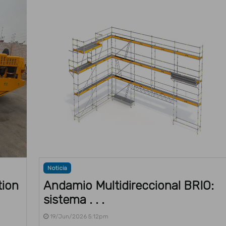
Noticia
tion
Andamio Multidireccional BRIO:
sistema . . .
19/Jun/2026 5:12pm