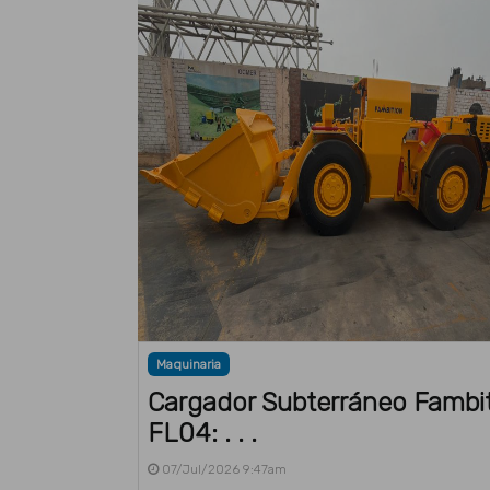
Maquinaria
Cargador Subterráneo Fambi
FL04: . . .
07/Jul/2026 9:47am