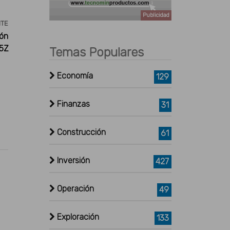
Publicidad
NTE
ón
5Z
Temas Populares
Economía
129
Finanzas
31
Construcción
61
Inversión
427
Operación
49
Exploración
133