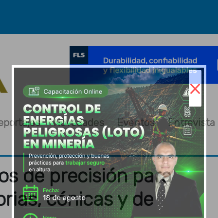
×
eportajes
Novedades
Eventos
Entrevista
s de precisión para
rias, cónicas y de