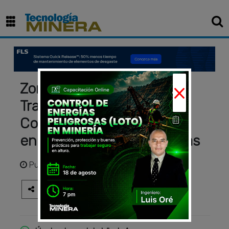
×
Zona de Carga y Punto de
Transferencia ASGCO –
Control Total de Derrames
en Bandas Transportadoras
Publicado
hace 9 meses