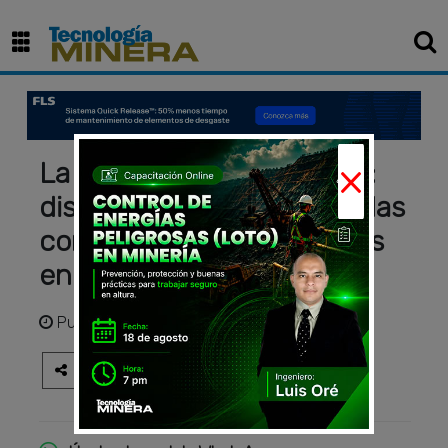
×
La imponente Cat® 6060:
diseñada para conquistar las
condiciones más extremas
en minería.
Publicado
hace 1 año