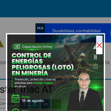
×
eportajes
Novedades
Eventos
Entrevista
ster Triac AT
ompartir