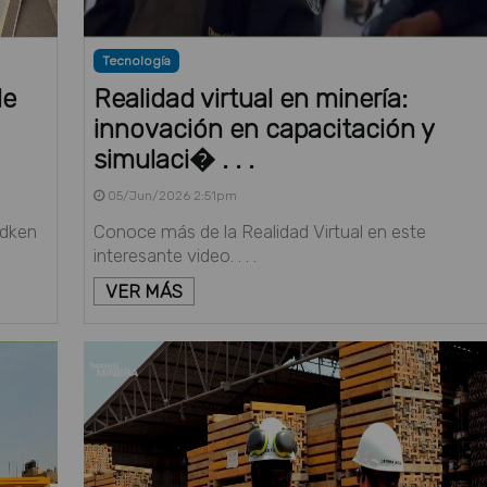
Tecnología
de
Realidad virtual en minería:
innovación en capacitación y
simulaci� . . .
05/Jun/2026 2:51pm
adken
Conoce más de la Realidad Virtual en este
interesante video. . . .
VER MÁS