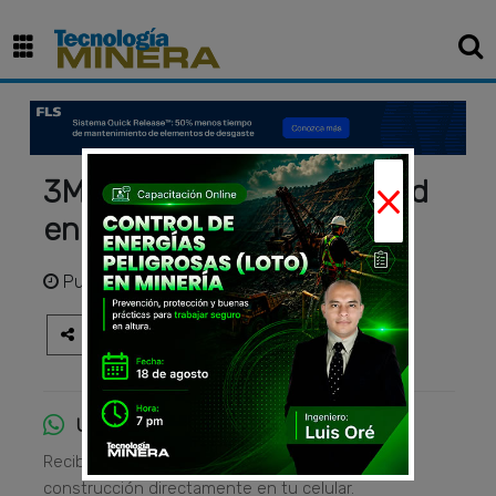
×
3M: Innovación y seguridad
en la minería
Publicado
hace 2 años
Únete al canal de WhatsApp
Recibe las principales noticias del sector
construcción directamente en tu celular.