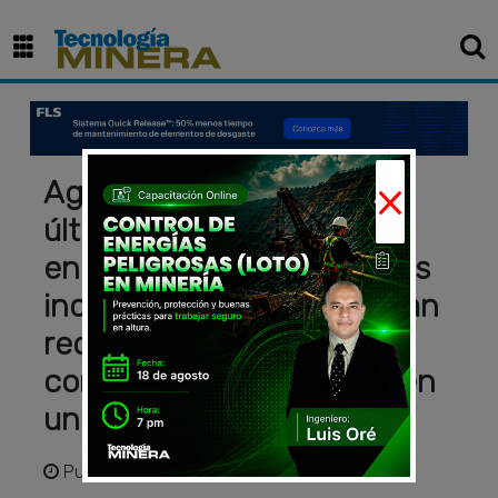
×
Aggreko: aplicando las
últimas tendencias
energéticas, en 10 años las
industrias peruanas podrían
reducir su consumo de
combustible y emisiones en
un 50%
Publicado
hace 4 años