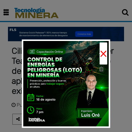
×
Cilindros hidráulicos Power
Team®: tecnología de alto
desempeño para
aplicaciones industriales
exigentes
Publicado
hace 2 meses