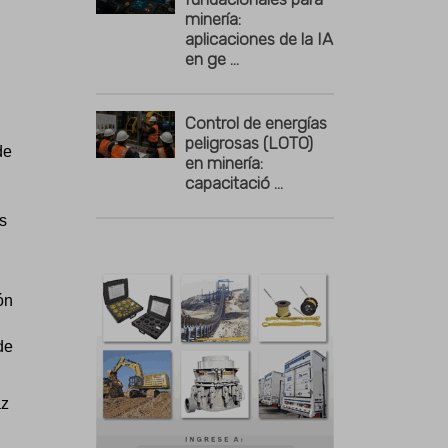
minería:
aplicaciones de la IA
en ge ...
Control de energías
peligrosas (LOTO)
de
en minería:
capacitació ...
s
ón
de
az