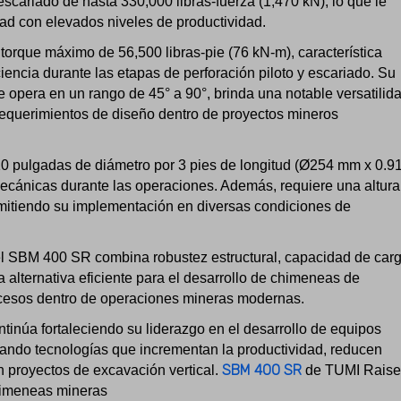
scariado de hasta 330,000 libras-fuerza (1,470 kN), lo que le
ad con elevados niveles de productividad.
torque máximo de 56,500 libras-pie (76 kN-m), característica
iencia durante las etapas de perforación piloto y escariado. Su
e opera en un rango de 45° a 90°, brinda una notable versatilid
 requerimientos de diseño dentro de proyectos mineros
0 pulgadas de diámetro por 3 pies de longitud (Ø254 mm x 0.9
mecánicas durante las operaciones. Además, requiere una altura
rmitiendo su implementación en diversas condiciones de
el SBM 400 SR combina robustez estructural, capacidad de car
a alternativa eficiente para el desarrollo de chimeneas de
accesos dentro de operaciones mineras modernas.
tinúa fortaleciendo su liderazgo en el desarrollo de equipos
tando tecnologías que incrementan la productividad, reducen
SBM 400 SR
n proyectos de excavación vertical.
de TUMI Raise
chimeneas mineras