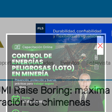
×
eportajes
Novedades
Eventos
Entrevista
MI Raise Boring: máxima
oración de chimeneas