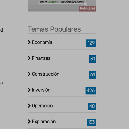
Publicidad
Temas Populares
ad
Economía
129
1
Finanzas
31
Construcción
61
ga
Inversión
426
Operación
48
Exploración
133