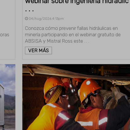
webinar sobre ingeniería hidráulic
. . .
04/Aug/2026 4:13pm
Conozca cómo prevenir fallas hidráulicas en
doras
minería participando en el webinar gratuito de
ABSISA y Mistral Ross este . . .
VER MÁS