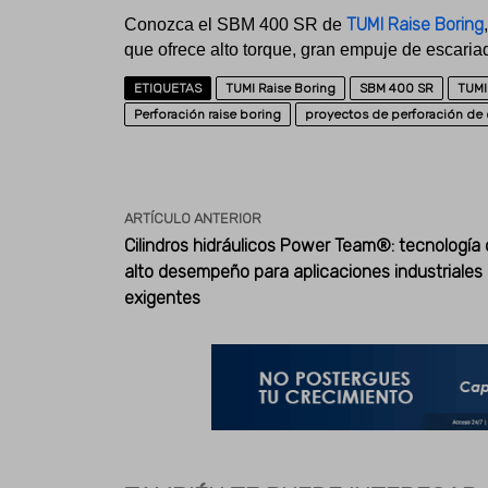
TUMI Raise Boring
Conozca el SBM 400 SR de
que ofrece alto torque, gran empuje de escaria
ETIQUETAS
TUMI Raise Boring
SBM 400 SR
TUMI
Perforación raise boring
proyectos de perforación de
ARTÍCULO ANTERIOR
Cilindros hidráulicos Power Team®: tecnología
alto desempeño para aplicaciones industriales
exigentes