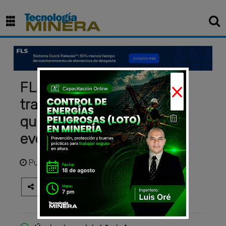
×
FLSmidth: importantes
transformaciones y logros
que han marcado su
evolución
Publicado
hace 3 años