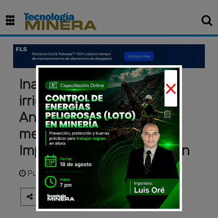
×
Inauguran proyecto de
irrigación ejecutada por
Antamina a través del
mecanismo de Obras por
Impuestos en Huayllacayán
Publicado
hace 7 años