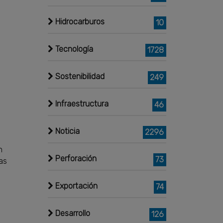
Hidrocarburos
10
Tecnología
1728
Sostenibilidad
249
Infraestructura
46
Noticia
2296
n
Perforación
73
as
Exportación
74
Desarrollo
126