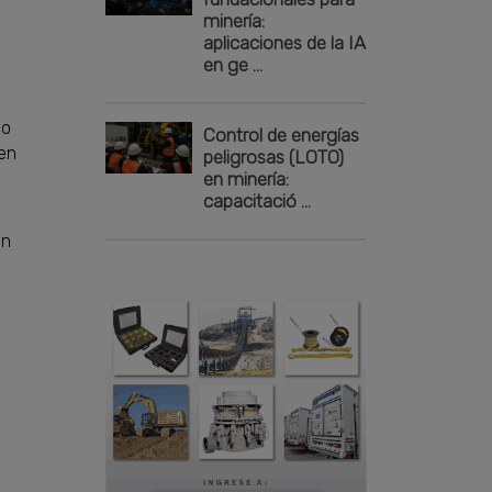
minería:
aplicaciones de la IA
en ge ...
do
Control de energías
 en
peligrosas (LOTO)
en minería:
capacitació ...
án