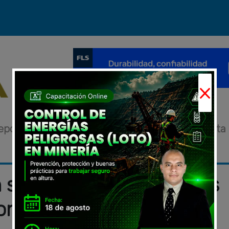
×
eportajes
Novedades
Eventos
Entrevista
 soluciones innovadoras
construcción en XV