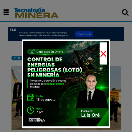
×
: Maquinarias
ETIQUETA