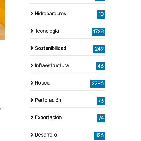
Hidrocarburos
10
Tecnología
1728
Sostenibilidad
249
Infraestructura
46
Noticia
2296
Perforación
73
ad
Exportación
74
Desarrollo
126