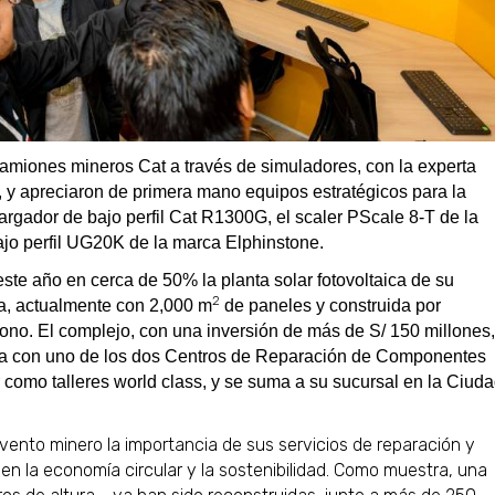
 camiones mineros Cat a través de simuladores, con la experta
s, y apreciaron de primera mano equipos estratégicos para la
argador de bajo perfil Cat R1300G, el scaler PScale 8-T de la
jo perfil UG20K de la marca Elphinstone.
e año en cerca de 50% la planta solar fotovoltaica de su
2
a, actualmente con 2,000 m
de paneles y construida por
ono. El complejo, con una inversión de más de S/ 150 millones,
enta con uno de los dos Centros de Reparación de Componentes
r como talleres world class, y se suma a su sucursal en la Ciud
evento minero la importancia de sus servicios de reparación y
en la economía circular y la sostenibilidad. Como muestra, una