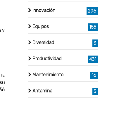
a
Innovación
296
Equipos
155
a y
Diversidad
3
Productividad
431
Mantenimiento
16
NTE
 su
 36
Antamina
3