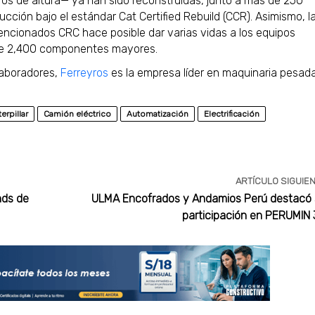
s de altura— ya han sido reconstruidas, junto a más de 250
cción bajo el estándar Cat Certified Rebuild (CCR). Asimismo, l
cionados CRC hace posible dar varias vidas a los equipos
 de 2,400 componentes mayores.
laboradores,
Ferreyros
es la empresa líder en maquinaria pesad
erpillar
Camión eléctrico
Automatización
Electrificación
ARTÍCULO SIGUIE
nds de
ULMA Encofrados y Andamios Perú destacó
participación en PERUMIN