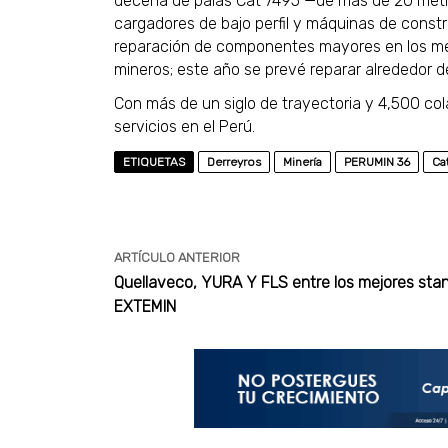
decena de palas Cat 7495 —de más de 20 metro
cargadores de bajo perfil y máquinas de constru
reparación de componentes mayores en los men
mineros; este año se prevé reparar alrededor
Con más de un siglo de trayectoria y 4,500 co
servicios en el Perú.
ETIQUETAS
Derreyros
Minería
PERUMIN 36
Cat
ARTÍCULO ANTERIOR
Quellaveco, YURA Y FLS entre los mejores sta
EXTEMIN