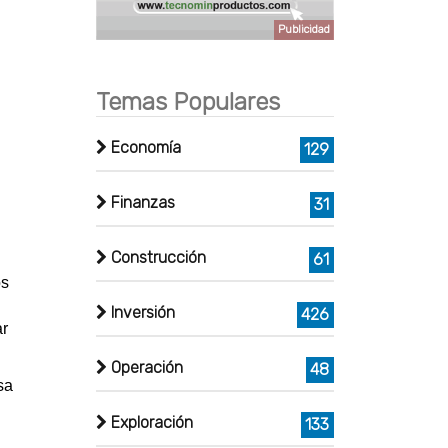
Publicidad
Temas Populares
Economía
129
Finanzas
31
Construcción
61
os
Inversión
426
ar
Operación
48
sa
Exploración
133