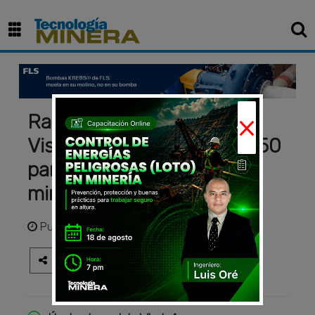
×
Raylene Ashless Multi-
Viscosity Hydraulic Oil 71750
para sistemas hidráulicos
mineros
Publicado
hace 2 meses