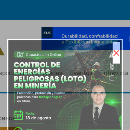
×
eportajes
Novedades
Eventos
Entrevista
cesos