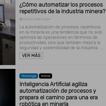
¿Cómo automatizar los procesos
repetitivos de la industria minera?
02/Oct/2024 5:12pm
La automatización de procesos repetitivos
en la minería es una tendencia que no solo
optimiza las operaciones en términos de
productividad, sino que también mejora la
seguridad y sostenibilidad de la industria. . . .
VER MÁS
Tecnología
Noticia
Inteligencia Artificial agiliza
automatización de procesos y
prepara el camino para una era
robótica en minería