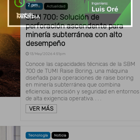
Noticia
Actualidad
SBM 700: Solución de
perforación ascendente para
minería subterránea con alto
desempeño
13/May/2026 4:51pm
Conoce las capacidades técnicas de la SBM
700 de TUMI Raise Boring, una máquina
diseñada para operaciones de raise boring
en minería subterránea que combina
eficiencia, precisión y seguridad en entornos
de alta exigencia operativa. . . .
VER MÁS
Tecnología
Noticia