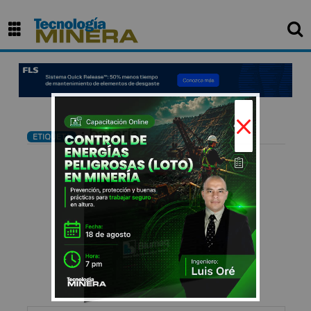
×
: batería
ETIQUETA