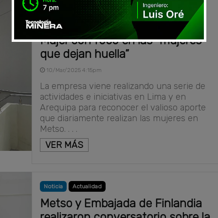
Noticia
Actualidad
Metso conmemora el Mes de la
Mujer con foco en las “mujeres
que dejan huella”
10/Mar/2025 4:15pm
La empresa viene realizando una serie de
actividades e iniciativas en Lima y en
Arequipa para reconocer el valioso aporte
que diariamente realizan las mujeres en
Metso. . . .
VER MÁS
Noticia
Actualidad
Metso y Embajada de Finlandia
realizaron conversatorio sobre la