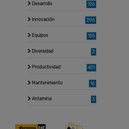
Desarrollo
126
Innovación
296
Equipos
155
Diversidad
3
Productividad
431
Mantenimiento
16
Antamina
3