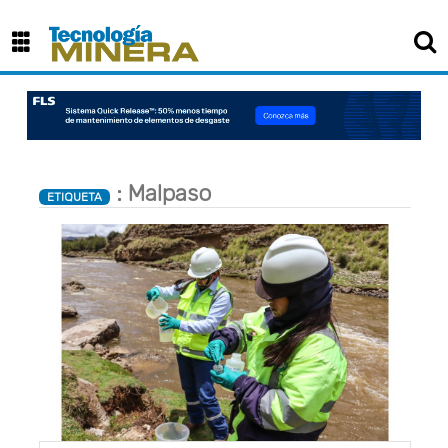
×
: Malpaso
ETIQUETA