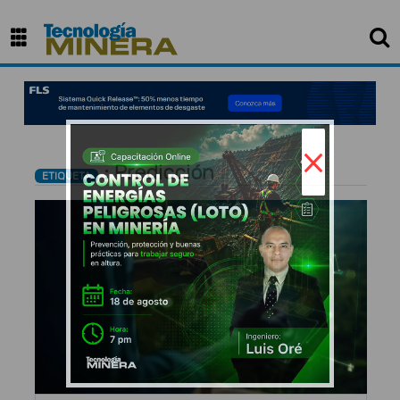
×
: Predicción
ETIQUETA