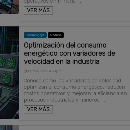
operativos en minería. . . .
VER MÁS
Tecnología
Noticia
Optimización del consumo
energético con variadores de
velocidad en la industria
12/Mar/2026 4:38pm
Conoce cómo los variadores de velocidad
optimizan el consumo energético, reducen
costos operativos y mejoran la eficiencia en
procesos industriales y mineros. . . .
VER MÁS