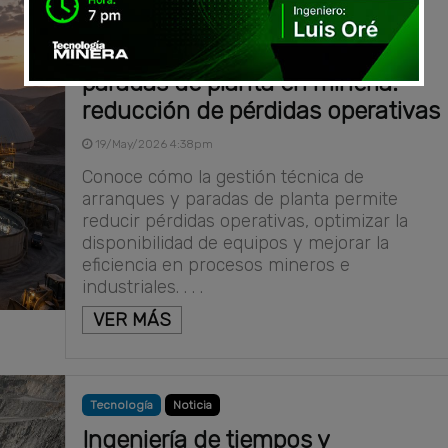
Noticia
Noticia
Gestión técnica de arranques y
paradas de planta en minería:
reducción de pérdidas operativas
19/May/2026 4:38pm
Conoce cómo la gestión técnica de
arranques y paradas de planta permite
reducir pérdidas operativas, optimizar la
disponibilidad de equipos y mejorar la
eficiencia en procesos mineros e
industriales. . . .
VER MÁS
Tecnología
Noticia
Ingeniería de tiempos y