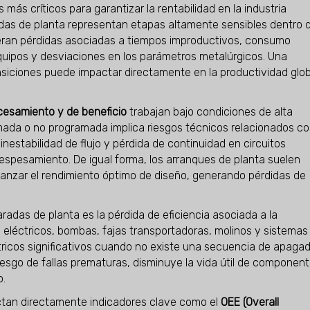
 más críticos para garantizar la rentabilidad en la industria
adas de planta representan etapas altamente sensibles dentro 
eran pérdidas asociadas a tiempos improductivos, consumo
uipos y desviaciones en los parámetros metalúrgicos. Una
siciones puede impactar directamente en la productividad glob
cesamiento y de beneficio
trabajan bajo condiciones de alta
mada o no programada implica riesgos técnicos relacionados c
nestabilidad de flujo y pérdida de continuidad en circuitos
espesamiento. De igual forma, los arranques de planta suelen
lcanzar el rendimiento óptimo de diseño, generando pérdidas de
radas de planta es la pérdida de eficiencia asociada a la
 eléctricos, bombas, fajas transportadoras, molinos y sistemas
tricos significativos cuando no existe una secuencia de apaga
esgo de fallas prematuras, disminuye la vida útil de componen
o.
ctan directamente indicadores clave como el
OEE (Overall