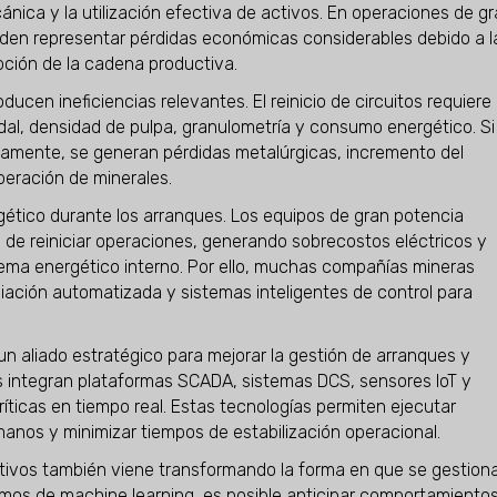
ecánica y la utilización efectiva de activos. En operaciones de g
eden representar pérdidas económicas considerables debido a l
upción de la cadena productiva.
ucen ineficiencias relevantes. El reinicio de circuitos requiere
udal, densidad de pulpa, granulometría y consumo energético. Si
amente, se generan pérdidas metalúrgicas, incremento del
peración de minerales.
gético durante los arranques. Los equipos de gran potencia
de reiniciar operaciones, generando sobrecostos eléctricos y
stema energético interno. Por ello, muchas compañías mineras
ación automatizada y sistemas inteligentes de control para
 un aliado estratégico para mejorar la gestión de arranques y
s integran plataformas SCADA, sistemas DCS, sensores IoT y
íticas en tiempo real. Estas tecnologías permiten ejecutar
anos y minimizar tiempos de estabilización operacional.
dictivos también viene transformando la forma en que se gestion
tmos de machine learning, es posible anticipar comportamiento