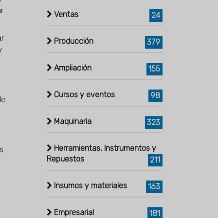
r
Ventas
24
ar
Producción
379
y
Ampliación
155
Cursos y eventos
98
de
Maquinaria
323
Herramientas, Instrumentos y
s
Repuestos
211
Insumos y materiales
163
Empresarial
181