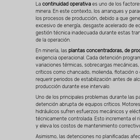
La
continuidad operativa
es uno de los factores
minera. En este contexto, los arranques y par
los procesos de producción, debido a que gen
excesivo de energía, desgaste acelerado de eq
gestión técnica inadecuada durante estas tran
de la operación.
En minería, las
plantas concentradoras, de pro
exigencia operacional. Cada detención progra
variaciones térmicas, sobrecargas mecánicas, i
críticos como chancado, molienda, flotación o 
requerir periodos de estabilización antes de a
producción durante ese intervalo.
Uno de los principales problemas durante las pa
detención abrupta de equipos críticos. Motores
hidráulicos sufren esfuerzos mecánicos y eléc
técnicamente controlada. Esto incrementa el ri
y eleva los costos de mantenimiento correctiv
Asimismo, las detenciones no planificadas afe