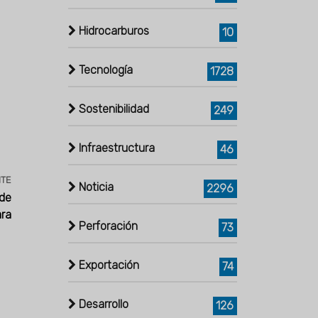
Hidrocarburos
10
Tecnología
1728
Sostenibilidad
249
Infraestructura
46
NTE
Noticia
2296
 de
ara
Perforación
73
Exportación
74
Desarrollo
126