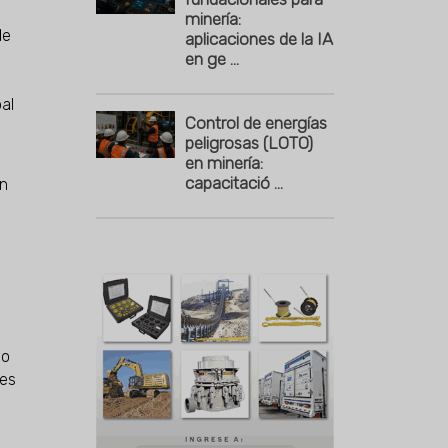
minería:
de
aplicaciones de la IA
en ge ...
al
Control de energías
peligrosas (LOTO)
en minería:
capacitació ...
on
do
tes