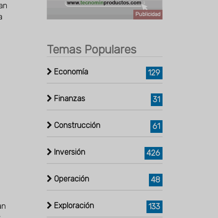
ran
Publicidad
a
Temas Populares
Economía
129
Finanzas
31
Construcción
61
Inversión
426
Operación
48
Exploración
an
133
s