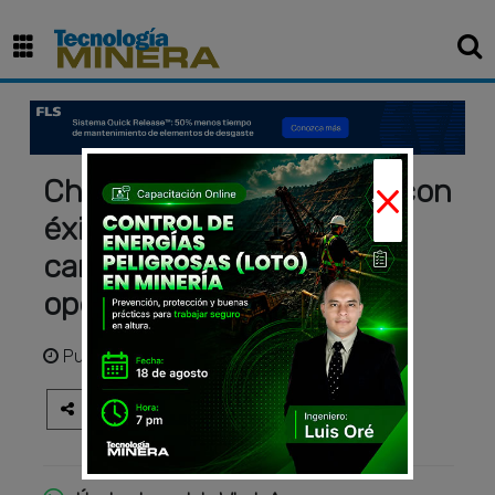
×
Chuquicamata completa con
éxito las pruebas de los
camiones eléctricos en su
operación
Publicado
hace 2 meses