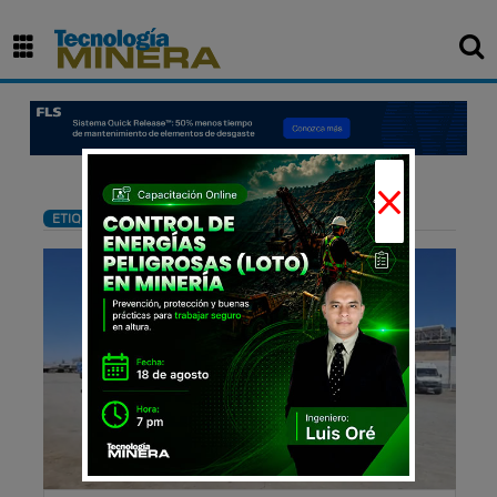
×
: Radomiro Tomic
ETIQUETA