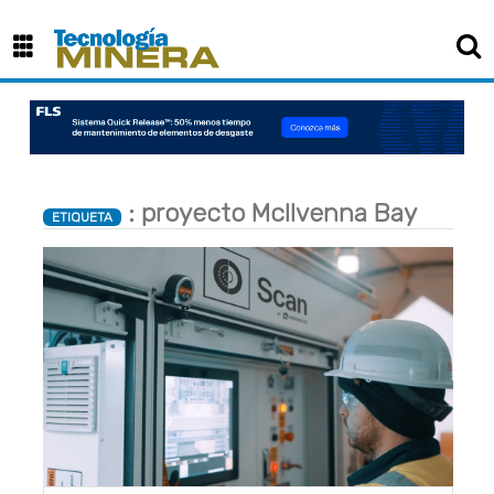
×
: proyecto McIlvenna Bay
ETIQUETA