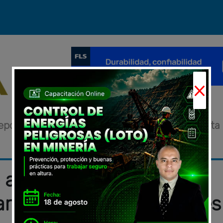
×
eportajes
Novedades
Eventos
Entrevista
 aplica escaneo en
zar exploración de metales