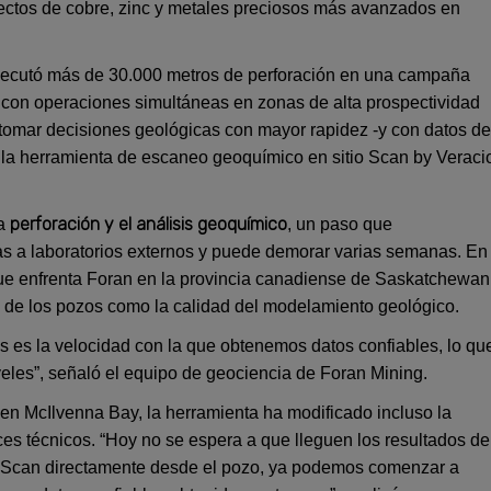
ectos de cobre, zinc y metales preciosos más avanzados en
ejecutó más de 30.000 metros de perforación en una campaña
, con operaciones simultáneas en zonas de alta prospectividad
 tomar decisiones geológicas con mayor rapidez -y con datos de
z la herramienta de escaneo geoquímico en sitio Scan by Veraci
perforación y el análisis geoquímico
la
, un paso que
s a laboratorios externos y puede demorar varias semanas. En
ue enfrenta Foran en la provincia canadiense de Saskatchewan
d de los pozos como la calidad del modelamiento geológico.
s es la velocidad con la que obtenemos datos confiables, lo qu
veles”, señaló el equipo de geociencia de Foran Mining.
en McIlvenna Bay, la herramienta ha modificado incluso la
es técnicos. “Hoy no se espera a que lleguen los resultados de
TruScan directamente desde el pozo, ya podemos comenzar a