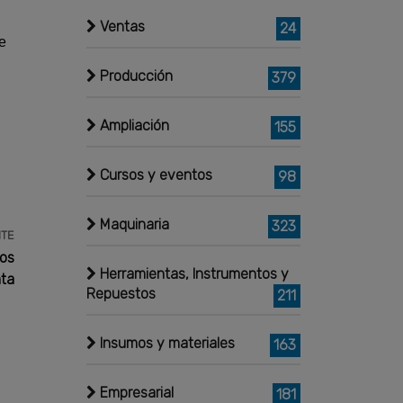
Ventas
24
e
Producción
379
Ampliación
155
Cursos y eventos
98
Maquinaria
323
NTE
cos
Herramientas, Instrumentos y
nta
Repuestos
211
Insumos y materiales
163
Empresarial
181