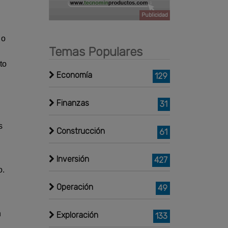
Publicidad
 o
Temas Populares
to
Economía
129
Finanzas
31
s
Construcción
61
Inversión
427
o.
Operación
49
n
Exploración
133