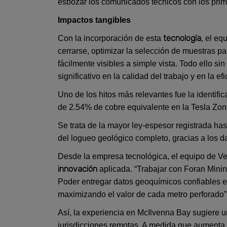
esbozar los comunicados técnicos con los prime
Impactos tangibles
tecnología
Con la incorporación de esta
, el eq
cerrarse, optimizar la selección de muestras pa
fácilmente visibles a simple vista. Todo ello s
significativo en la calidad del trabajo y en la e
Uno de los hitos más relevantes fue la identif
de 2.54% de cobre equivalente en la Tesla Zon
Se trata de la mayor ley-espesor registrada hast
del logueo geológico completo, gracias a los 
Desde la empresa tecnológica, el equipo de V
innovación
aplicada. “Trabajar con Foran Minin
Poder entregar datos geoquímicos confiables en
maximizando el valor de cada metro perforado”
Así, la experiencia en McIlvenna Bay sugiere 
jurisdicciones remotas. A medida que aumenta l