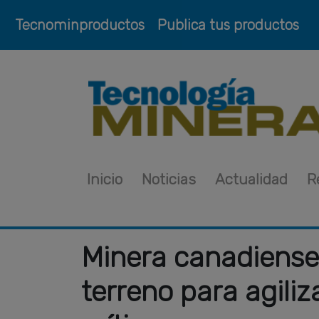
Tecnominproductos
Publica tus productos
Inicio
Noticias
Actualidad
R
Minera canadiense
terreno para agili