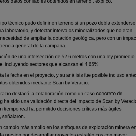
ros datos confiables obtenidos en terreno”, explicó.
uipo técnico pudo definir en terreno si un pozo debía extenderse
ra laboratorio, y detectar intervalos mineralizados que no eran
in necesidad de ampliar la dotación geológica, pero con un impac
ficiencia general de la campaña.
icación de una intersección de 52.6 metros con una ley promedio
e, incluyendo sectores que alcanzan el 4.65%.
a la fecha en el proyecto, y su análisis fue posible incluso ante
datos obtenidos mediante Scan by Veracio.
concreto de
eracio destacó la colaboración como un caso
g ha sido una validación directa del impacto de Scan by Veraci
 tiempo real ha permitido decisiones críticas más ágiles,
, señalaron.
un cambio más amplio en los enfoques de exploración minera e
a presión por desarrollar proyectos estratégicos con mayor