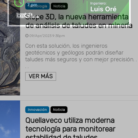
Tecnología
Noticia
Slope 3D, la nueva herramienta
de análisis de taludes en minería
09/Apr/2023 9:35pm
Con esta solución, los ingenieros
geotécnicos y geólogos podrán diseñar
taludes más seguros y con mejor precisión. .
. .
VER MÁS
Innovación
Noticia
Quellaveco utiliza moderna
tecnología para monitorear
estabilidad de taludes