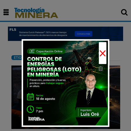
×
: Yacimiento minero
ETIQUETA