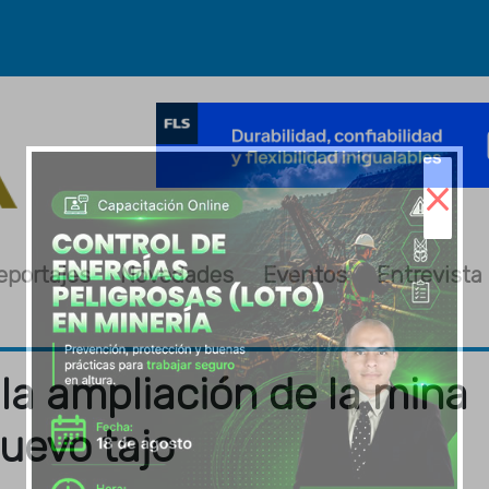
×
eportajes
Novedades
Eventos
Entrevista
 la ampliación de la mina
uevo tajo