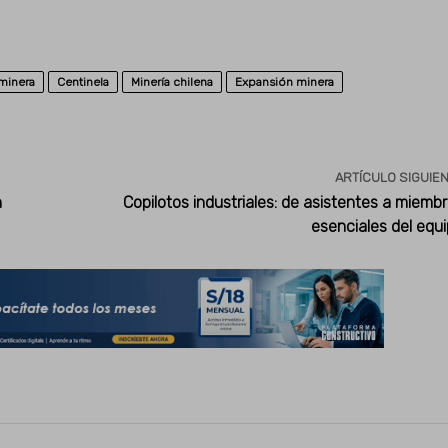
minera
Centinela
Minería chilena
Expansión minera
ARTÍCULO SIGUIE
n
Copilotos industriales: de asistentes a miemb
esenciales del equ