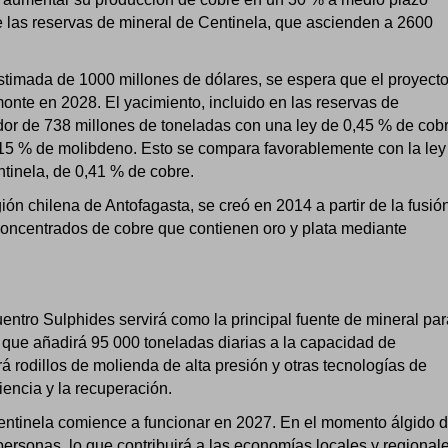
de las reservas de mineral de Centinela, que ascienden a 2600
stimada de 1000 millones de dólares, se espera que el proyect
nte en 2028. El yacimiento, incluido en las reservas de
dor de 738 millones de toneladas con una ley de 0,45 % de cobr
,015 % de molibdeno. Esto se compara favorablemente con la ley
tinela, de 0,41 % de cobre.
ión chilena de Antofagasta, se creó en 2014 a partir de la fusió
oncentrados de cobre que contienen oro y plata mediante
ntro Sulphides servirá como la principal fuente de mineral par
 que añadirá 95 000 toneladas diarias a la capacidad de
á rodillos de molienda de alta presión y otras tecnologías de
encia y la recuperación.
ntinela comience a funcionar en 2027. En el momento álgido 
ersonas, lo que contribuirá a las economías locales y regionale