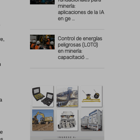
minería:
aplicaciones de la IA
en ge ...
o
Control de energías
e,
peligrosas (LOTO)
en minería:
capacitació ...
n
a
de
s.