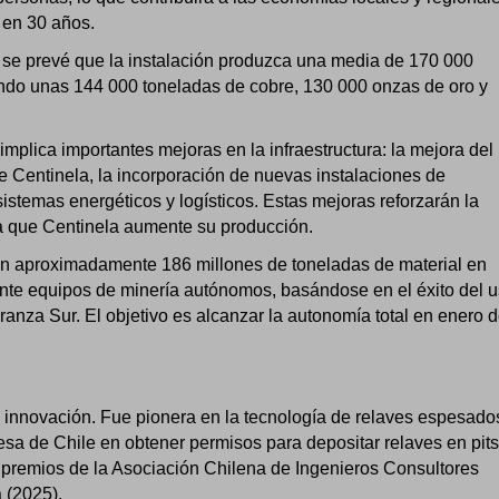
a en 30 años.
 se prevé que la instalación produzca una media de 170 000
endo unas 144 000 toneladas de cobre, 130 000 onzas de oro y
mplica importantes mejoras en la infraestructura: la mejora del
e Centinela, la incorporación de nuevas instalaciones de
istemas energéticos y logísticos. Estas mejoras reforzarán la
ida que Centinela aumente su producción.
án aproximadamente 186 millones de toneladas de material en
ente equipos de minería autónomos, basándose en el éxito del 
nza Sur. El objetivo es alcanzar la autonomía total en enero 
 innovación. Fue pionera en la tecnología de relaves espesado
resa de Chile en obtener permisos para depositar relaves en pits
n premios de la Asociación Chilena de Ingenieros Consultores
a (2025).