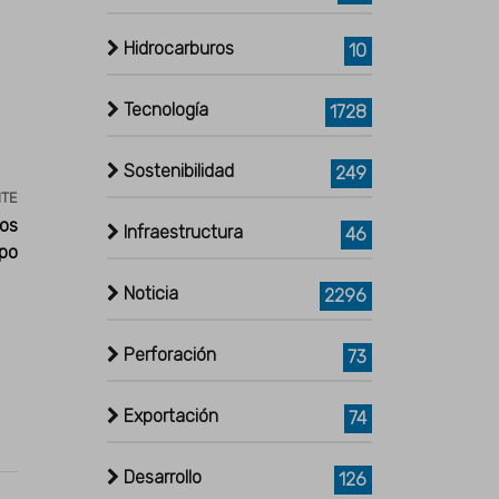
Hidrocarburos
10
Tecnología
1728
Sostenibilidad
249
NTE
ros
Infraestructura
46
ipo
Noticia
2296
Perforación
73
Exportación
74
Desarrollo
126