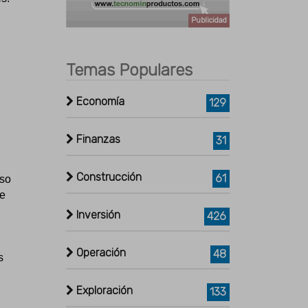
Publicidad
Temas Populares
Economía
129
Finanzas
31
Construcción
61
uso
de
Inversión
426
Operación
48
s
Exploración
133