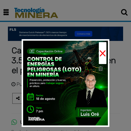
×
Canadian Copper perfora
3.55% Cu en 0,75 metros en
el proyecto Chester
Publicado
hace 4 años
Únete al canal de WhatsApp