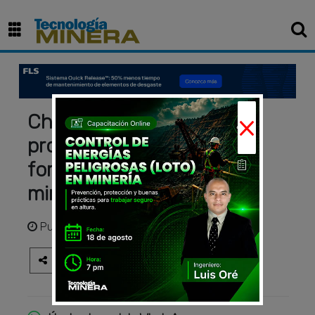
×
Chinalco adquiere el
proyecto Los Calatos y
fortalece su presencia
minera en el sur del Perú
Publicado
hace 4 semanas