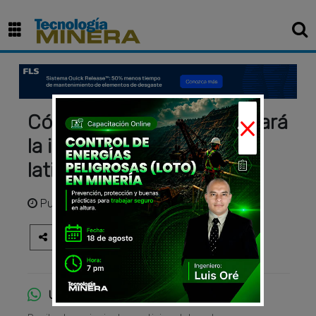
×
Cómo la red 5G transformará
la industria minera
latinoamericana
Publicado
hace 3 años
Únete al canal de WhatsApp