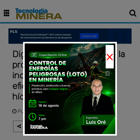
×
Digital Twins revolucionan la
producción de cobre:
incrementos del 32 % en
eficiencia y optimización
hídrica
Publicado
hace 2 meses