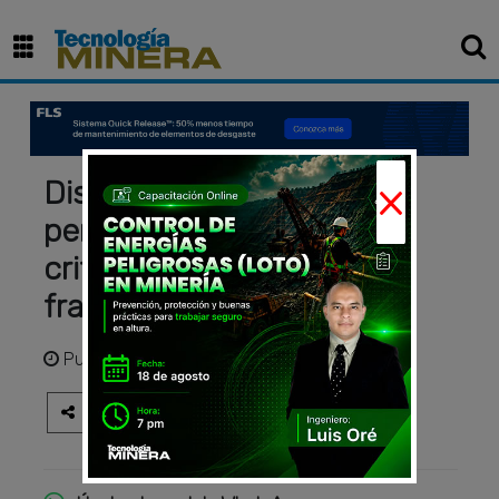
×
Diseño de mallas de
perforación en minería:
criterios para optimizar la
fragmentación de roca
Publicado
hace 3 meses