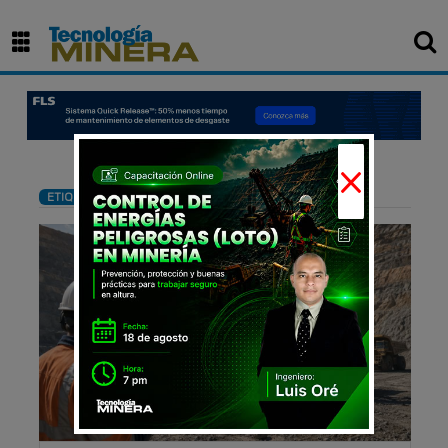
×
: Voladura
ETIQUETA