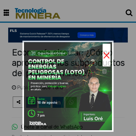
×
Economía circular: ¿Cómo
aprovechar los subproductos
del proceso minero?
Publicado
hace 1 año
Únete al canal de WhatsApp