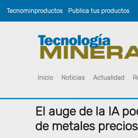
Tecnominproductos
Publica tus productos
Inicio
Noticias
Actualidad
R
El auge de la IA p
de metales precio