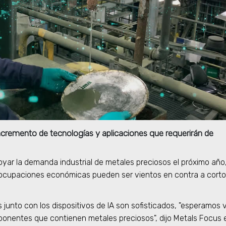
incremento de tecnologías y aplicaciones que requerirán de
a apoyar la demanda industrial de metales preciosos el próximo año
reocupaciones económicas pueden ser vientos en contra a corto
junto con los dispositivos de IA son sofisticados, "esperamos 
nentes que contienen metales preciosos", dijo Metals Focus 