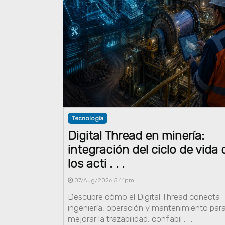
Tecnología
Digital Thread en minería:
integración del ciclo de vida 
los acti . . .
07/Aug/2026 5:41pm
Descubre cómo el Digital Thread conecta
ingeniería, operación y mantenimiento par
mejorar la trazabilidad, confiabil . . .