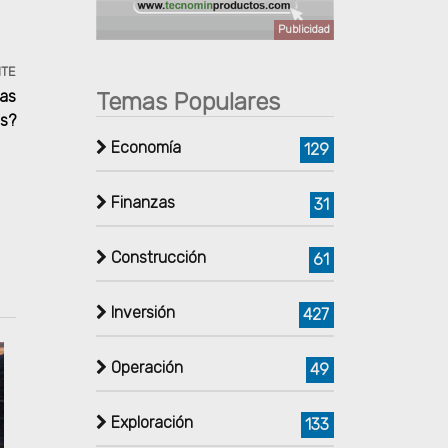
Publicidad
NTE
las
Temas Populares
as?
Economía
129
Finanzas
31
Construcción
61
Inversión
427
Operación
49
Exploración
133