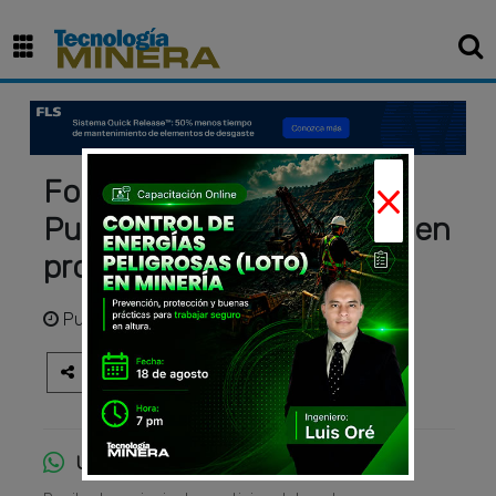
×
Forte Minerals tras oro en
Puno: iniciará perforación en
proyecto Pucarini
Publicado
hace 1 año
Únete al canal de WhatsApp