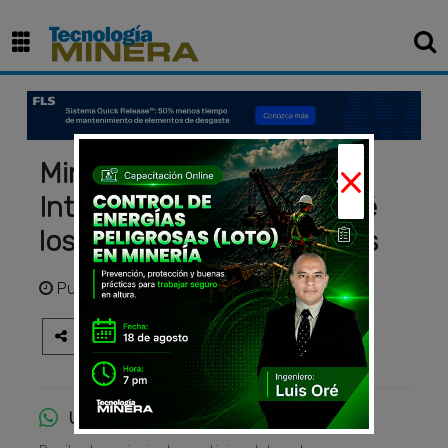
×
Minería 4.0: cómo la
Inteligencia Artificial prevé
los accidentes vehiculares
Publicado
hace 2 años
Únete al canal de WhatsApp