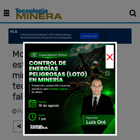
×
Monitoreo de fatiga
estructural en equipos
mineros de alto tonelaje:
tecnologías para prevenir
fallas críticas
Publicado
hace 4 meses