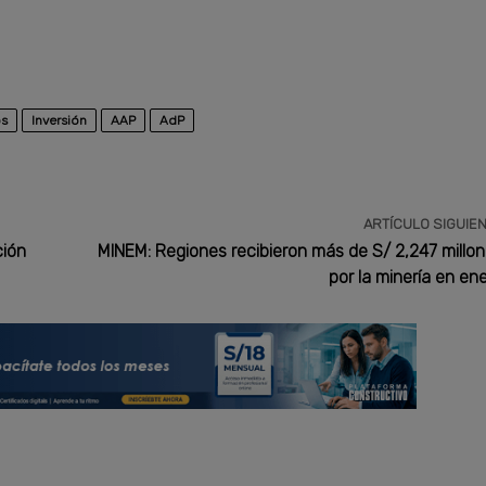
os
Inversión
AAP
AdP
ARTÍCULO SIGUIE
ción
MINEM: Regiones recibieron más de S/ 2,247 millo
por la minería en en