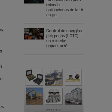
minería:
aplicaciones de la IA
en ge ...
os
Control de energías
peligrosas (LOTO)
en minería:
capacitació ...
os
os
vo
nes