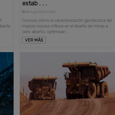
estab . . .
05/Aug/2026 4:31pm
t
Conoce cómo la caracterización geotécnica del
diante
macizo rocoso influye en el diseño de minas a
cielo abierto, optimizan . . .
VER MÁS