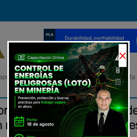
×
eportajes
Novedades
Eventos
Entrevista
narias de aeropuertos d
án más de USD 107 millone