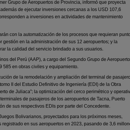
mer Grupo de Aeropuertos de Provincia, informó que proyecta
o; además de ejecutar inversiones cercanas a los USD 107,6
corresponden a inversiones en actividades de mantenimiento
rán con la automatización de los procesos que requieran punt
r gestión en la administración de sus 12 aeropuertos; y la
ar la calidad del servicio brindado a sus usuarios.
dinos del Perú (AAP), a cargo del Segundo Grupo de Aeropuert
29 585 en obras civiles y equipamiento.
cución de la remodelación y ampliación del terminal de pasajer
omo II del Estudio Definitivo de Ingeniería (EDI) de la Obra
to de Juliaca”; la optimización del cerco perimétrico y operati
s terminales de pasajeros de los aeropuertos de Tacna, Puerto
ón de sus respectivos EDIs por parte del Concedente.
Juegos Bolivarianos, proyectados para los próximos meses,
os registrado en sus aeropuertos en 2023, pasando de 3,6 millo