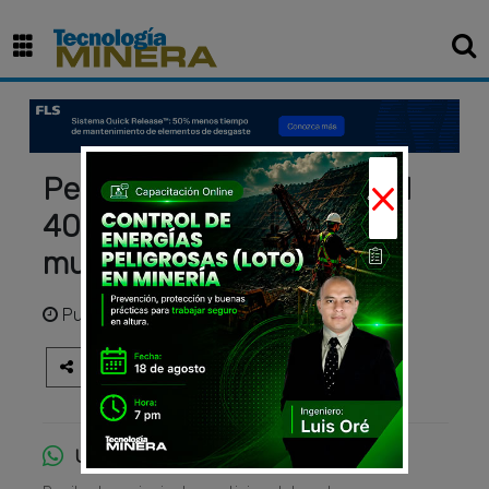
×
Perú y Chile concentran el
40 % de la producción
mundial de cobre
Publicado
hace 1 año
Únete al canal de WhatsApp