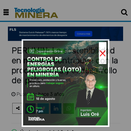
×
PERUMIN: La sostenibilidad
en minería contribuye con la
productividad y el desarrollo
del país
Publicado
hace 3 años