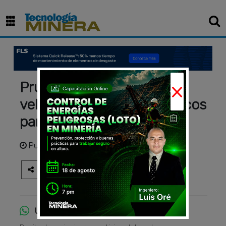
×
Prueban tecnología para
vehículos pesados eléctricos
para minería en Perú
Publicado
hace 2 años
Únete al canal de WhatsApp