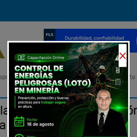
×
eportajes
Novedades
Eventos
Entrevista
anta inicio de producció
ra 2029