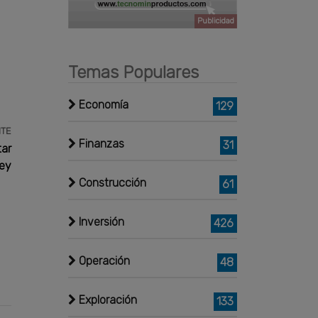
Publicidad
Temas Populares
Economía
129
NTE
Finanzas
31
tar
ley
Construcción
61
Inversión
426
Operación
48
Exploración
133