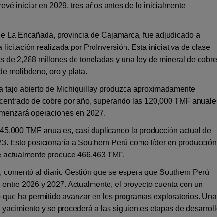
é iniciar en 2029, tres años antes de lo inicialmente
to de La Encañada, provincia de Cajamarca, fue adjudicado a
licitación realizada por ProInversión. Esta iniciativa de clase
s de 2,288 millones de toneladas y una ley de mineral de cobre
e molibdeno, oro y plata.
a tajo abierto de Michiquillay produzca aproximadamente
ncentrado de cobre por año, superando las 120,000 TMF anuale
comenzará operaciones en 2027.
5,000 TMF anuales, casi duplicando la producción actual de
3. Esto posicionaría a Southern Perú como líder en producción
e actualmente produce 466,463 TMF.
s, comentó al diario Gestión que se espera que Southern Perú
y entre 2026 y 2027. Actualmente, el proyecto cuenta con un
o que ha permitido avanzar en los programas exploratorios. Una
el yacimiento y se procederá a las siguientes etapas de desarroll