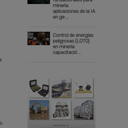
minería:
aplicaciones de la IA
en ge ...
Control de energías
peligrosas (LOTO)
en minería:
capacitació ...
s
o.