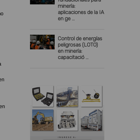
minería:
aplicaciones de la IA
mo
en ge ...
Control de energías
peligrosas (LOTO)
en minería:
capacitació ...
a
en
den