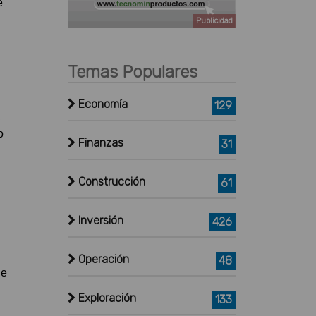
e
Publicidad
Temas Populares
Economía
129
,
o
Finanzas
31
Construcción
61
Inversión
426
Operación
48
de
Exploración
133