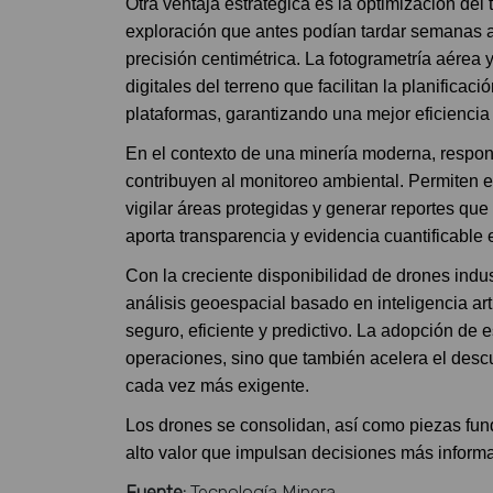
Otra ventaja estratégica es la optimización del
exploración que antes podían tardar semanas 
precisión centimétrica. La fotogrametría aére
digitales del terreno que facilitan la planifica
plataformas, garantizando una mejor eficiencia 
En el contexto de una minería moderna, respons
contribuyen al monitoreo ambiental. Permiten e
vigilar áreas protegidas y generar reportes q
aporta transparencia y evidencia cuantificable
Con la creciente disponibilidad de drones indu
análisis geoespacial basado en inteligencia ar
seguro, eficiente y predictivo. La adopción de 
operaciones, sino que también acelera el desc
cada vez más exigente.
Los drones se consolidan, así como piezas fu
alto valor que impulsan decisiones más inform
Fuente:
Tecnología Minera