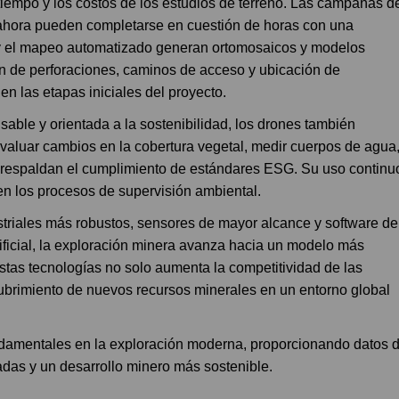
 tiempo y los costos de los estudios de terreno. Las campañas d
ahora pueden completarse en cuestión de horas con una
a y el mapeo automatizado generan ortomosaicos y modelos
ción de perforaciones, caminos de acceso y ubicación de
en las etapas iniciales del proyecto.
able y orientada a la sostenibilidad, los drones también
valuar cambios en la cobertura vegetal, medir cuerpos de agua
ue respaldan el cumplimiento de estándares ESG. Su uso continu
 en los procesos de supervisión ambiental.
striales más robustos, sensores de mayor alcance y software de
tificial, la exploración minera avanza hacia un modelo más
estas tecnologías no solo aumenta la competitividad de las
ubrimiento de nuevos recursos minerales en un entorno global
ndamentales en la exploración moderna, proporcionando datos 
adas y un desarrollo minero más sostenible.