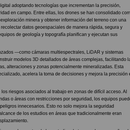
digital adoptando tecnologías que incrementan la precisión,
uridad en campo. Entre ellas, los drones se han consolidado co
 exploración minera y obtener información del terreno con una
 recolectar datos geoespaciales de manera rápida, segura y
equipos de geología y topografía planifican y ejecutan sus
nzados —como cámaras multiespectrales, LiDAR y sistemas
nstruir modelos 3D detallados de áreas complejas, facilitando l
uras, alteraciones y zonas potencialmente mineralizadas. Esta
ializado, acelera la toma de decisiones y mejora la precisión 
os riesgos asociados al trabajo en zonas de difícil acceso. Al
ndas o áreas con restricciones por seguridad, los equipos pue
 peligros innecesarios. Esto no solo mejora la seguridad
 alcance de los estudios en áreas que tradicionalmente eran
esplazamiento.