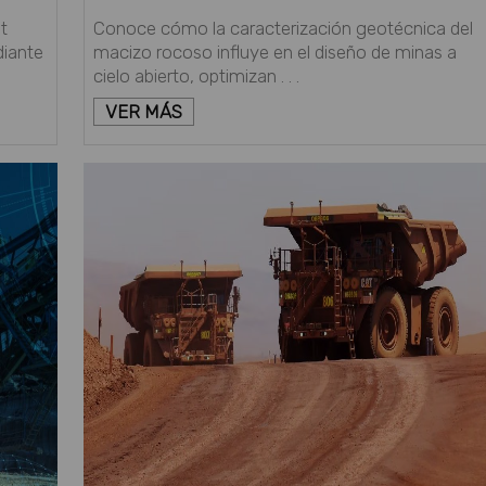
t
Conoce cómo la caracterización geotécnica del
diante
macizo rocoso influye en el diseño de minas a
cielo abierto, optimizan . . .
VER MÁS