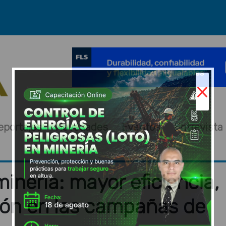
×
eportajes
Novedades
Eventos
Entrevista
inería: mayor eficiencia,
ión en las campañas de