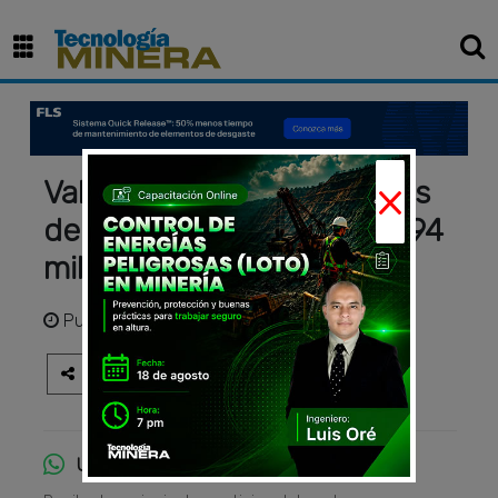
×
Valor de proyectos mineros
del norte llega a US$ 23,594
millones de inversión
Publicado
hace 2 años
Únete al canal de WhatsApp