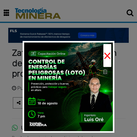
×
Zafranal recibe aprobación
de estudio ambiental para
proyecto minero de cobre
Publicado
hace 3 años
Únete al canal de WhatsApp