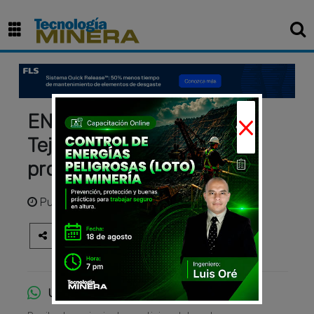
×
ENTREVISTA - Ing. Walter
Tejada - Presidente
proEXPLO 2025
Publicado
hace 1 año
Únete al canal de WhatsApp